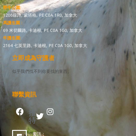
野牛公園:
1206線路, 蒙塔格, PE C0A 1R0, 加拿大
馬護生園 :
69 米切爾路, 卡迪根, PE C0A 1G0, 加拿大
牛護生園:
2164 七英里路, 卡迪根, PE C0A 1G0, 加拿大
立即成為守護者
似乎我們找不到你要找的東西。
聯繫資訊
推
特
資訊：